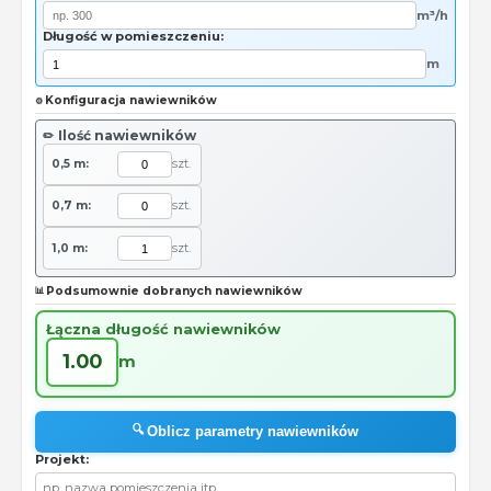
m³/h
Długość w pomieszczeniu:
m
Konfiguracja nawiewników
⚙️
Ilość nawiewników
✏️
0,5 m:
szt.
0,7 m:
szt.
1,0 m:
szt.
Podsumownie dobranych nawiewników
📊
Łączna długość nawiewników
1.00
m
🔍
Oblicz parametry nawiewników
Projekt: