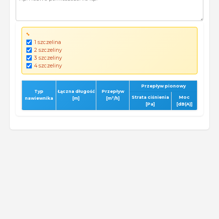
🔧
1 szczelina
2 szczeliny
3 szczeliny
4 szczeliny
Przepływ pionowy
Typ
Łączna długość
Przepływ
Strata ciśnienia
Moc
nawiewnika
[m]
[m³/h]
[Pa]
[dB(A)]
©
2026
AirIDEA Polska Sp. z o.o. Wszelkie prawa
zastrzeżone.