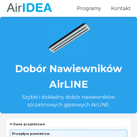
Programy
Kontakt
Dobór Nawiewników
AirLINE
Szybki i dokładny dobór nawiewników
szczelinowych gipsowych AirLINE.
Dane projektowe
✏️
Przepływ powietrza: